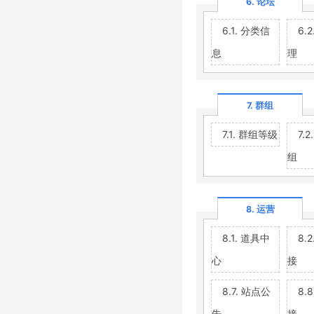
6. 论坛
6.1. 分类信
6.
息
理
7. 群组
7.1. 群组等级
7.
组
8. 运营
8.1. 道具中
8.
心
接
8.7. 站点公
8.
告
接